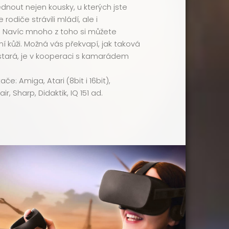
nout nejen kousky, u kterých jste
rodiče strávili mládí, ale i
y. Navíc mnoho z toho si můžete
ní kůži. Možná vás překvapí, jak taková
t stará, je v kooperaci s kamarádem
če: Amiga, Atari (8bit i 16bit),
, Sharp, Didaktik, IQ 151 ad.