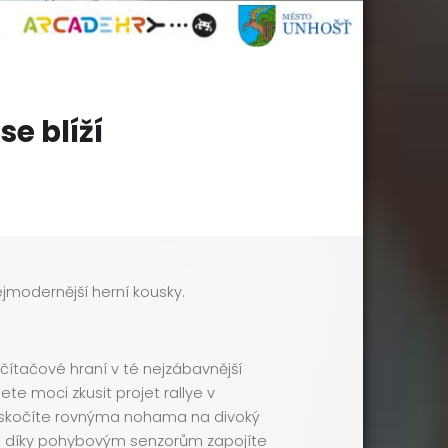
se blíží
jmodernější herní kousky.
tačové hraní v té nejzábavnější
e moci zkusit projet rallye v
 skočíte rovnýma nohama na divoký
ho, díky pohybovým senzorům zapojíte