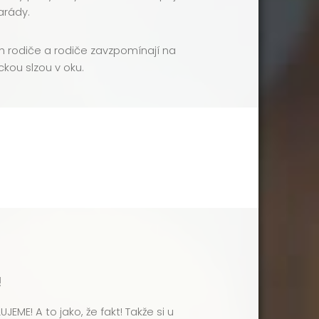
arády.
ich rodiče a rodiče zavzpomínají na
ckou slzou v oku.
!
JEME! A to jako, že fakt! Takže si u