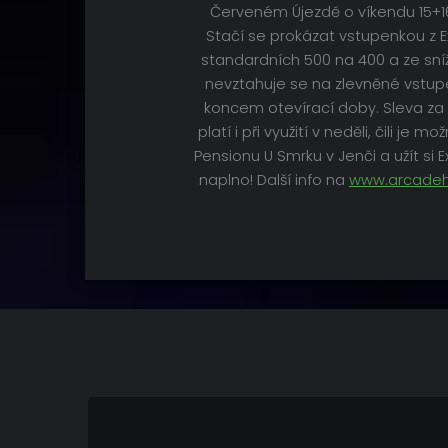
Červeném Újezdě o víkendu 15+16.1
Stačí se prokázat vstupenkou z E
standardních 500 na 400 a ze sní
nevztahuje se na zlevněné vstup
koncem otevírací doby. Sleva za
platí i při využití v neděli, čili je 
Pensionu U Smrku v Jenči a užít si
naplno! Další info na
www.arcadeh