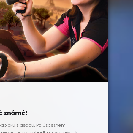
ré známé!
babičku s dědou. Po úspěšném
me se i letos rozhodli pozvat několik