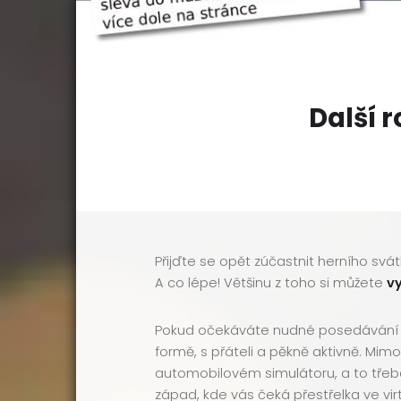
Další r
Přijďte se opět zúčastnit herního sv
A co lépe! Většinu z toho si můžete
vy
Pokud očekáváte nudné posedávání u 
formě, s přáteli a pěkně aktivně. Mi
automobilovém simulátoru, a to tře
západ, kde vás čeká přestřelka ve vi