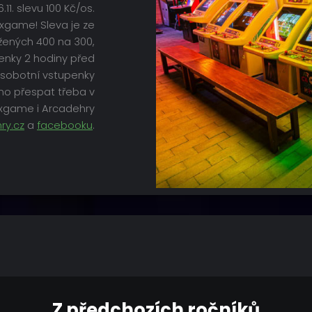
1. slevu 100 Kč/os.
xgame! Sleva je ze
žených 400 na 300,
enky 2 hodiny před
 sobotní vstupenky
možno přespat třeba v
 Exgame i Arcadehry
ry.cz
a
facebooku
.
Z předchozích ročníků