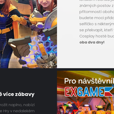
známých postav z 
přítomností oboha
budete moci přida
selfíčko s někter
se překvapit, kteří
Cosplay hosté bu
oba dva dny!
ě více zábavy
prožít naplno, nabízí
e Hry v nedalekém