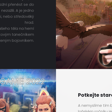
možní přenést se do
 nezažili. A je jedno
ci, nebo středověký
hrad.
šeho těla na herní
ětovým tanečníkem
ženým bojovníkem.
Potkejte sta
A nemyslíme tím 
loňském ročníku js