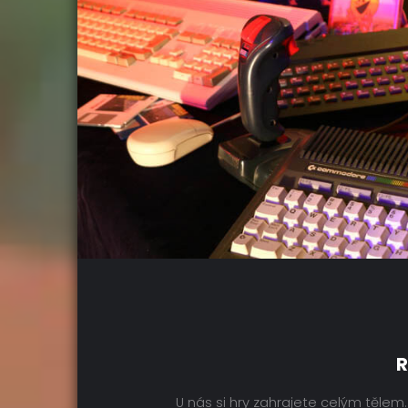
R
U nás si hry zahrajete celým tělem. 