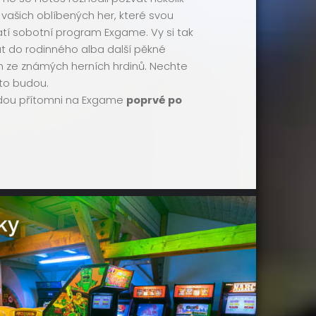
vašich oblíbených her, které svou
tí sobotní program Exgame. Vy si tak
t do rodinného alba další pěkné
ým ze známých herních hrdinů. Nechte
 to budou.
dou přítomni na Exgame
poprvé po