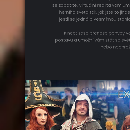
se zapotíte. Virtuální realita vám u
herního světa tak, jak jste to jinde
jestli se jedná o vesmírnou stani
Kinect zase přenese pohyby va
postavu a umožní vám stát se sv
nebo neohro