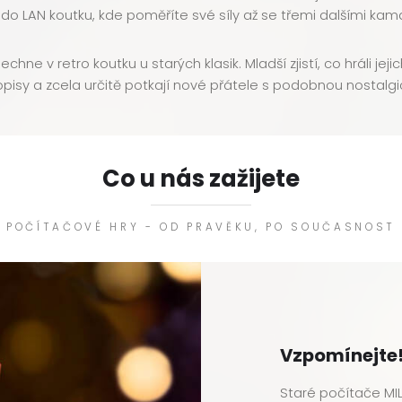
do LAN koutku, kde poměříte své síly až se třemi dalšími kam
ne v retro koutku u starých klasik. Mladší zjistí, co hráli jej
sopisy a zcela určitě potkají nové přátele s podobnou nostalgi
Co u nás zažijete
POČÍTAČOVÉ HRY - OD PRAVĚKU, PO SOUČASNOST
Vzpomínejte
Staré počítače MILU