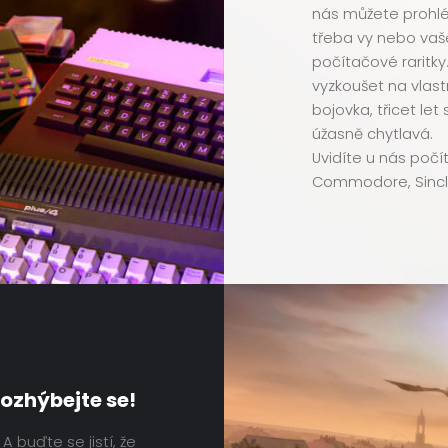
nás můžete prohléd
třeba vy nebo vaše 
počítačové raritk
vyzkoušet na vlast
bojovka, třicet le
úžasně chytlavá.
Uvidíte u nás počíta
Commodore, Sinclair
ozhýbejte se!
A buďte se jistí, že