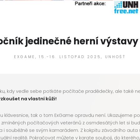
očník jedinečné herní výstavy 
EXGAME, 15.-16. LISTOPAD 2025, UNHOŠŤ
átku, kdy vedle sebe potkáte počítače pradědečky, ale také ne
zkoušet na vlastní kůži!
klávesnice, tak o tom ExGame opravdu není. Ukazujeme počí
mo zmíněných počítačových veteránů z osmdesátých let si budet
ba i souběžně se svým kamarádem. Z kokpitu závodního auta
rtuální realitě. Pokračovat můžete v karate souboji, do které